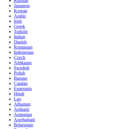
Russian
Japanese
Korean
Arabic
Irish
Greek
Turkish
Italian
Danish
Romanian
Indonesian
Czech
Afrikaans
Swedish
Polish
Basque
Catalan
Esperanto
Hindi
Lao
Albanian
Amharic
Armenian
Azerbaijani
Belarusian