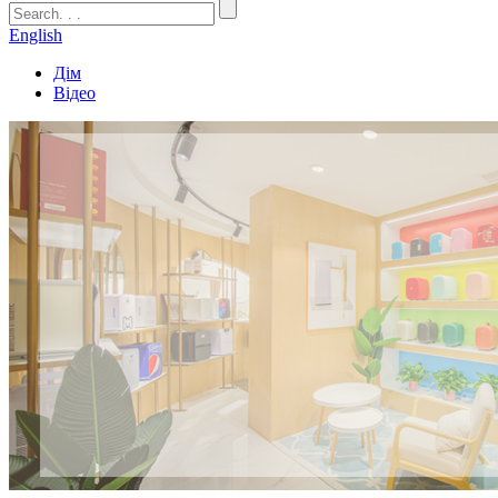
English
Дім
Відео