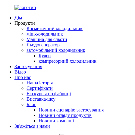
Дім
Продукти
Косметичний холодильник
міні-холодильник
Машина для сльоти
Льодогенератор
автомобільний холодильник
Кулер
компресорний холодильник
Застосування
Відео
Про нас
Наша історія
Сертифікати
Екскурсія по фабриці
Виставка-шоу
Блог
Новини сценарію застосування
Новини огляду продуктів
Новини компанії
Зв'яжіться з нами