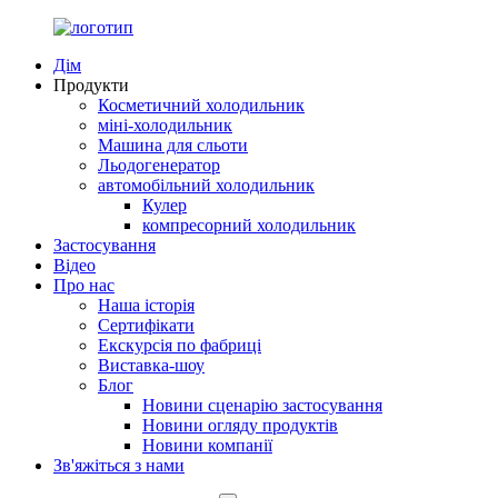
Дім
Продукти
Косметичний холодильник
міні-холодильник
Машина для сльоти
Льодогенератор
автомобільний холодильник
Кулер
компресорний холодильник
Застосування
Відео
Про нас
Наша історія
Сертифікати
Екскурсія по фабриці
Виставка-шоу
Блог
Новини сценарію застосування
Новини огляду продуктів
Новини компанії
Зв'яжіться з нами