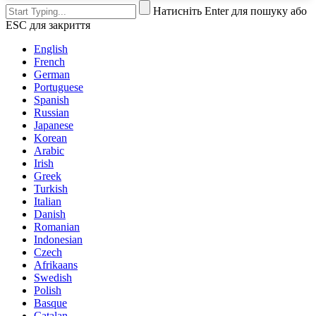
Натисніть Enter для пошуку або
ESC для закриття
English
French
German
Portuguese
Spanish
Russian
Japanese
Korean
Arabic
Irish
Greek
Turkish
Italian
Danish
Romanian
Indonesian
Czech
Afrikaans
Swedish
Polish
Basque
Catalan