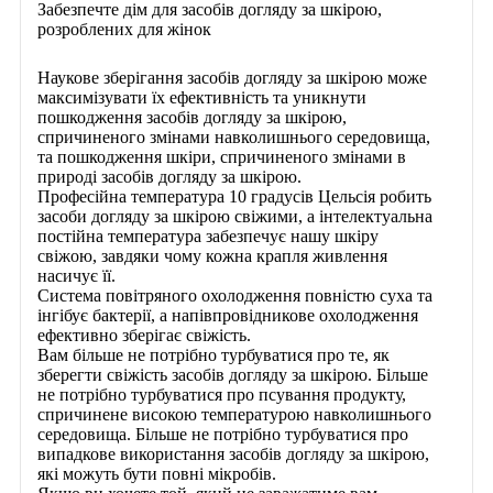
Забезпечте дім для засобів догляду за шкірою,
розроблених для жінок
Наукове зберігання засобів догляду за шкірою може
максимізувати їх ефективність та уникнути
пошкодження засобів догляду за шкірою,
спричиненого змінами навколишнього середовища,
та пошкодження шкіри, спричиненого змінами в
природі засобів догляду за шкірою.
Професійна температура 10 градусів Цельсія робить
засоби догляду за шкірою свіжими, а інтелектуальна
постійна температура забезпечує нашу шкіру
свіжою, завдяки чому кожна крапля живлення
насичує її.
Система повітряного охолодження повністю суха та
інгібує бактерії, а напівпровідникове охолодження
ефективно зберігає свіжість.
Вам більше не потрібно турбуватися про те, як
зберегти свіжість засобів догляду за шкірою. Більше
не потрібно турбуватися про псування продукту,
спричинене високою температурою навколишнього
середовища. Більше не потрібно турбуватися про
випадкове використання засобів догляду за шкірою,
які можуть бути повні мікробів.