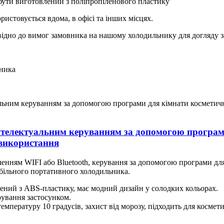
 бути виготовлений з поліпропіленового пластику
истовується вдома, в офісі та інших місцях.
відно до вимог замовника на нашому холодильнику для догляду 
ника
інтелектуальним керуванням за допомогою програм
 використання
ченням WIFI або Bluetooth, керування за допомогою програми для
більного портативного холодильника.
ений з ABS-пластику, має модний дизайн у солодких кольорах.
рування застосунком.
пературу 10 градусів, захист від морозу, підходить для косметич