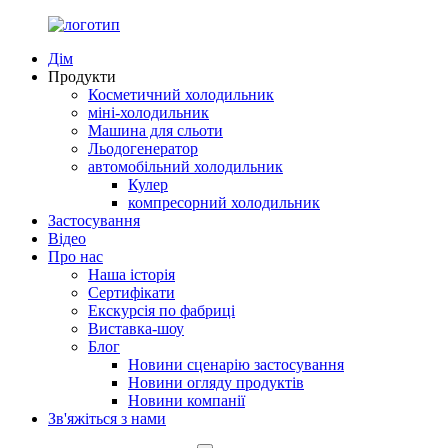
Дім
Продукти
Косметичний холодильник
міні-холодильник
Машина для сльоти
Льодогенератор
автомобільний холодильник
Кулер
компресорний холодильник
Застосування
Відео
Про нас
Наша історія
Сертифікати
Екскурсія по фабриці
Виставка-шоу
Блог
Новини сценарію застосування
Новини огляду продуктів
Новини компанії
Зв'яжіться з нами