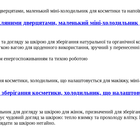
скляними дверцятами, маленький міні-холодильник 
а догляду за шкірою для зберігання натуральної та органічної 
егкою вагою для щоденного використання, зручний у перенесенні 
ким енергоспоживанням та тихою роботою
зберігання косметики, холодильник, що налаштову
ик для догляду за шкірою для жінок, призначений для зберіганн
є чудовий догляд за шкірою: тепло взимку та прохолоду влітку.
лядати за шкірою негайно.