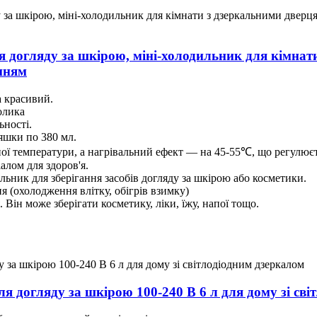
я догляду за шкірою, міні-холодильник для кімнат
анням
а красивий.
олика
ьності.
ляшки по 380 мл.
ї температури, а нагрівальний ефект — на 45-55℃, що регулюєт
алом для здоров'я.
льник для зберігання засобів догляду за шкірою або косметики.
я (охолодження влітку, обігрів взимку)
 Він може зберігати косметику, ліки, їжу, напої тощо.
я догляду за шкірою 100-240 В 6 л для дому зі сві