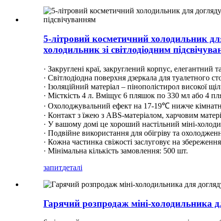
5-літровий косметичний холодильник дл
холодильник зі світлодіодним підсвічув
· Закруглені краї, закруглений корпус, елегантний т
· Світлодіодна поверхня дзеркала для туалетного ст
· Ізоляційний матеріал – пінополістирол високої щіл
· Місткість 4 л. Вміщує 6 пляшок по 330 мл або 4 п
· Охолоджувальний ефект на 17-19℃ нижче кімнатно
· Контакт з їжею з ABS-матеріалом, харчовим матері
· У вашому домі це хороший настільний міні-холоди
· Подвійне використання для обігріву та охолодженн
· Кожна частинка свіжості заслуговує на збереження.
· Мінімальна кількість замовлення: 500 шт.
запит
деталі
Гарячий розпродаж міні-холодильника дл