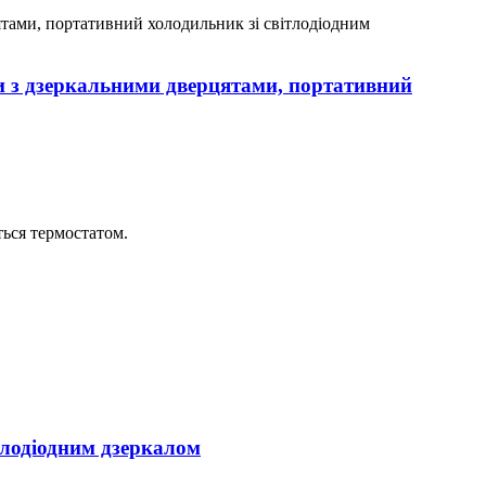
и з дзеркальними дверцятами, портативний
ься термостатом.
тлодіодним дзеркалом