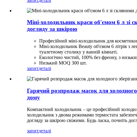
запит
деталі
Міні-холодильник краси об'ємом 6 л зі 
догляду за шкірою
Професійний міні-холодильник для косметики т
Міні-холодильник Beauty об'ємом 6 літрів з л
туалетному столику у ванній кімнаті.
Екологічно чистий, 100% без фреону, з низь
Низький MOQ 300 шт.
запит
деталі
Гарячий розпродаж масок для холодного 
дому
Компактний холодильник – це професійний холодильн
холодильник з двома режимами термостата забезпечу
догляду за шкірою свіжими. Будь ласка, почніть дог
запит
деталі